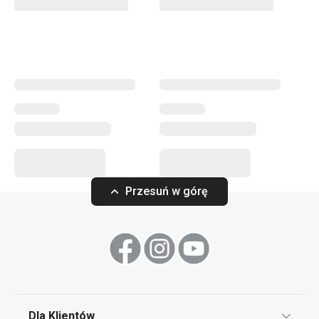
nawiązujących do zestawów do espresso. Produkujemy
je z cienkościennej porcelany „new bone“, która wyróżnia
się wyjątkową bielą oraz wysoką odpornością. Jest
cienka, lekka, a jednocześnie bardzo trwała. Podawaj swój
ulubiony napój w stylowy sposób, dzięki czemu będzie Ci
smakować jeszcze bardziej.
Napoje
Przesuń w górę
Dla Klientów