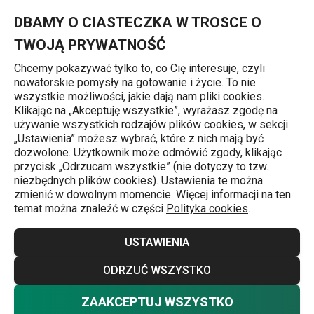
Znajdujesz się na stronie Filiżanka do espresso z podstawką m
0
Przejdź do głównej zawartości
Przejdź do wyszukiwania
Przejdź do nawigacji
MENU
DBAMY O CIASTECZKA W TROSCE O
TWOJĄ PRYWATNOŚĆ
Chcemy pokazywać tylko to, co Cię interesuje, czyli
nowatorskie pomysły na gotowanie i życie. To nie
Strona główna
wszystkie możliwości, jakie dają nam pliki cookies.
Klikając na „Akceptuję wszystkie”, wyrażasz zgodę na
Filiżanka do espresso z podstawką
używanie wszystkich rodzajów plików cookies, w sekcji
„Ustawienia” możesz wybrać, które z nich mają być
myCOFFEE, 6 szt., Ametyst
dozwolone. Użytkownik może odmówić zgody, klikając
przycisk „Odrzucam wszystkie” (nie dotyczy to tzw.
niezbędnych plików cookies). Ustawienia te można
Darmowa dostawa
zmienić w dowolnym momencie. Więcej informacji na ten
temat można znaleźć w części
Polityka cookies
.
USTAWIENIA
ODRZUĆ WSZYSTKO
ZAAKCEPTUJ WSZYSTKO