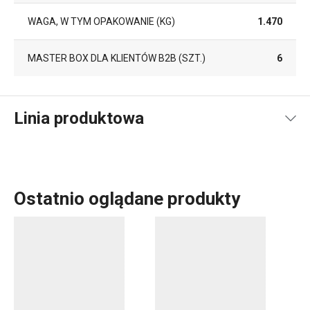
WAGA, W TYM OPAKOWANIE (KG)
1.470
MASTER BOX DLA KLIENTÓW B2B (SZT.)
6
Linia produktowa
Ostatnio oglądane produkty
Kawa to rytuał. Kto kocha kawę, ten doceni wysokiej
jakości porcelanę. W linii produktowej myCOFFEE
znajdziesz
oryginalne zestawy filiżanek
z podstawkami
do espresso w kilku różnych wzorach, jak również
kubki
do herbaty i innych napojów
w tych samych wzorach