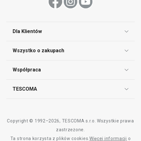
Dla Klientów
Klub TESCOMA
Wszystko o zakupach
Punkt serwisowy
Regulamin sklepu internetowego
Współpraca
Bony podarunkowe
Reklamacje i Zwrot towaru
Często zadawane pytania
Kariera w TESCOMIE
TESCOMA
Dostawa i sposoby płatności
Odbiór zużytego sprzętu
Affiliate program
Gwarancja i serwis TESCOMA
Kontakt
Polityka cookies
Copyright © 1992–2026, TESCOMA s.r.o. Wszystkie prawa
Graficzne oznaczenie produktów
zastrzeżone.
Ta strona korzysta z plików cookies.
Więcej informacji
o