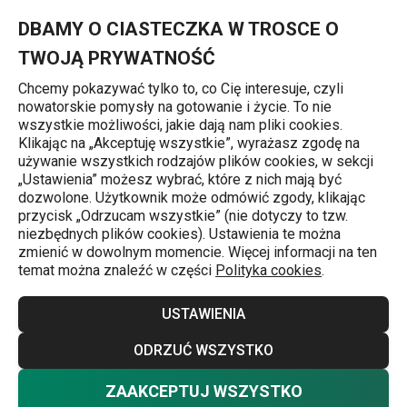
Znajdujesz się na stronie Drewniane bloki na noże
0
Przejdź do głównej zawartości
Przejdź do wyszukiwania
Przejdź do nawigacji
MENU
DBAMY O CIASTECZKA W TROSCE O
TWOJĄ PRYWATNOŚĆ
Chcemy pokazywać tylko to, co Cię interesuje, czyli
nowatorskie pomysły na gotowanie i życie. To nie
Bloki na noże
wszystkie możliwości, jakie dają nam pliki cookies.
Klikając na „Akceptuję wszystkie”, wyrażasz zgodę na
Drewniane bloki na noże
używanie wszystkich rodzajów plików cookies, w sekcji
j
„Ustawienia” możesz wybrać, które z nich mają być
Solidne bloki z uszlachetnionego egzotycznego drewna
dozwolone. Użytkownik może odmówić zgody, klikając
przycisk „Odrzucam wszystkie” (nie dotyczy to tzw.
do przechowywania 4, 5, 6 lub 13 noży kuchennych,
niezbędnych plików cookies). Ustawienia te można
nożyczek i ostrzałki. Drewniane bloki są odpowiednie do
zmienić w dowolnym momencie. Więcej informacji na ten
temat można znaleźć w części
Polityka cookies
.
noży wszystkich popularnych typów i wielkości
,
bezpiecznie przechowasz w nich noże z krótkim, długim,
Więcej
USTAWIENIA
wąskim i szerokim ostrzem.
ODRZUĆ WSZYSTKO
Wskazówka: jeśli już robić porządki w kuchni, to solidnie!
ZAAKCEPTUJ WSZYSTKO
Nie chcesz wybierać? Wybierz pewność
W naszej ofercie mamy dla Ciebie także
organizery do