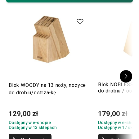
kuchni
oraz
listwy do zawieszania
. Wyposaż kuchnię z
Tescomą!
Blok NOBLESSE n
Blok WOODY na 13 noży, nożyce
do drobiu / ostrz
do drobiu/ostrzałkę
129,00 zł
179,00 zł
Dostępny w e-shopie
Dostępny w e-shopi
Dostępny w 13 sklepach
Dostępny w 17 skle