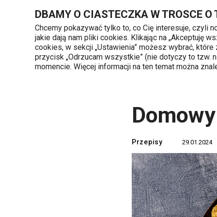
Znajdujesz się na stronie Domowy świeży kremowy ser - labneh
DBAMY O CIASTECZKA W TROSCE O
Chcemy pokazywać tylko to, co Cię interesuje, czyli 
jakie dają nam pliki cookies. Klikając na „Akceptuję
720 809 700
cookies, w sekcji „Ustawienia” możesz wybrać, które
Kategorie produktów
Poniedziałek - piąte
przycisk „Odrzucam wszystkie” (nie dotyczy to tzw.
momencie. Więcej informacji na ten temat można zna
Strona główna
TESCOMA blog
Przepis
Domowy 
Przepisy
29.01.2024