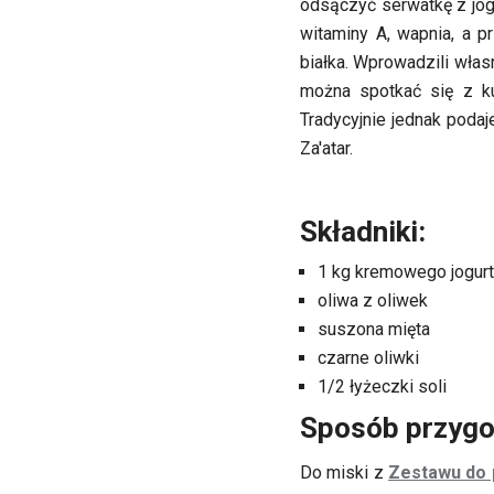
odsączyć serwatkę z jogu
witaminy A, wapnia, a p
białka. Wprowadzili włas
można spotkać się z ku
Tradycyjnie jednak poda
Za'atar.
Składniki:
1 kg kremowego jogurtu
oliwa z oliwek
suszona mięta
czarne oliwki
1/2 łyżeczki soli
Sposób przygo
Do miski z
Zestawu do