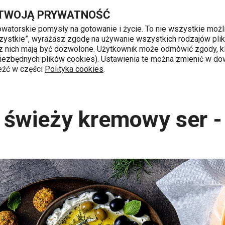
Przejdź do głównej zawartości
Przejdź do wyszukiwania
Przejdź do nawigacji
 TWOJĄ PRYWATNOŚĆ
nowatorskie pomysły na gotowanie i życie. To nie wszystkie możl
 wszystkie”, wyrażasz zgodę na używanie wszystkich rodzajów pli
 z nich mają być dozwolone. Użytkownik może odmówić zgody, kl
k od 8 do 16
 niezbędnych plików cookies). Ustawienia te można zmienić w d
leźć w części
Polityka cookies
.
y
Domowy świeży kremowy ser - labneh
świeży kremowy ser -