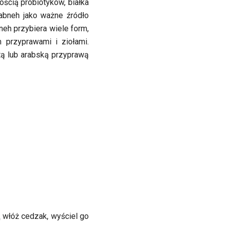
ością probiotyków, białka
labneh jako ważne źródło
neh przybiera wiele form,
przyprawami i ziołami.
tą lub arabską przyprawą
A
włóż cedzak, wyściel go