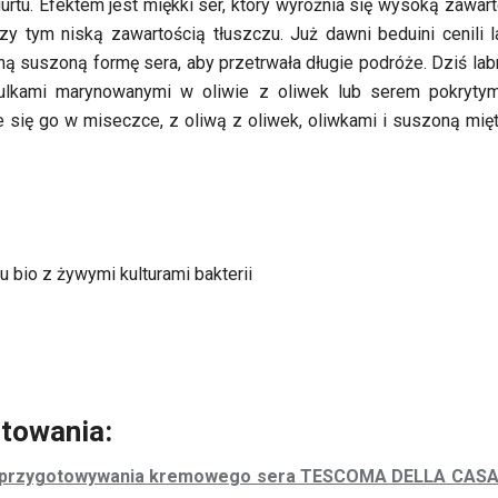
rtu. Efektem jest miękki ser, który wyróżnia się wysoką zawart
rzy tym niską zawartością tłuszczu. Już dawni beduini cenili 
ną suszoną formę sera, aby przetrwała długie podróże. Dziś lab
lkami marynowanymi w oliwie z oliwek lub serem pokrytym 
je się go w miseczce, z oliwą z oliwek, oliwkami i suszoną mię
 bio z żywymi kulturami bakterii
towania:
 przygotowywania kremowego sera TESCOMA DELLA CAS