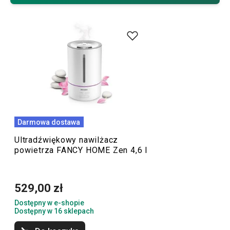
Wskazówka:
Jeśli chcesz, aby w Twoim domu zawsze
pięknie pachniało, może Cię również zainteresować nasza
oferta zapachów do mieszkania.
Darmowa dostawa
Ultradźwiękowy nawilżacz
powietrza FANCY HOME Zen 4,6 l
529,00 zł
Dostępny w e-shopie
Dostępny w 16 sklepach