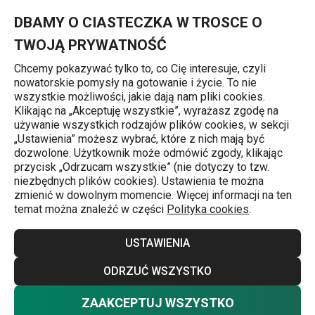
Znajdujesz się na stronie Oczyszczanie powietrza
0
Przejdź do głównej zawartości
Przejdź do wyszukiwania
Przejdź do nawigacji
MENU
DBAMY O CIASTECZKA W TROSCE O
TWOJĄ PRYWATNOŚĆ
Chcemy pokazywać tylko to, co Cię interesuje, czyli
nowatorskie pomysły na gotowanie i życie. To nie
Oczyszczenie i odświeżanie powietrza
wszystkie możliwości, jakie dają nam pliki cookies.
Klikając na „Akceptuję wszystkie”, wyrażasz zgodę na
Oczyszczanie powietrza
używanie wszystkich rodzajów plików cookies, w sekcji
j
„Ustawienia” możesz wybrać, które z nich mają być
Zapewnij czyste i zdrowe powietrze dla swojego domu.
dozwolone. Użytkownik może odmówić zgody, klikając
przycisk „Odrzucam wszystkie” (nie dotyczy to tzw.
Możesz wybrać z naszej oferty lamp katalitycznych, które
niezbędnych plików cookies). Ustawienia te można
obniżają ilość drobnoustrojów i wirusów w pomieszczeniu
zmienić w dowolnym momencie. Więcej informacji na ten
temat można znaleźć w części
Polityka cookies
.
oraz chronią przed infekcjami lub obniżyć wilgotność
powietrza przy pomocy naszego praktycznego
Więcej
USTAWIENIA
pochłaniacza wilgoci. A jeśli masz w domu zbyt suche
powietrze, przyda Ci się nasz ultradźwiękowy nawilżacz
ODRZUĆ WSZYSTKO
powietrza.
ZAAKCEPTUJ WSZYSTKO
Nie chcesz wybierać? Wybierz pewność