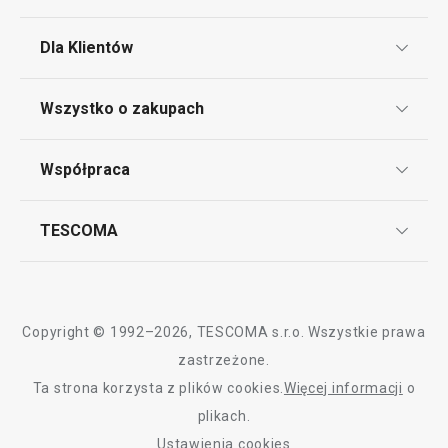
Dla Klientów
Klub TESCOMA
Wszystko o zakupach
Punkt serwisowy
Regulamin sklepu internetowego
Współpraca
Bony podarunkowe
Reklamacje i Zwrot towaru
Często zadawane pytania
Kariera w TESCOMIE
TESCOMA
Dostawa i sposoby płatności
Odbiór zużytego sprzętu
Affiliate program
Gwarancja i serwis TESCOMA
Kontakt
Polityka cookies
Copyright © 1992–2026, TESCOMA s.r.o. Wszystkie prawa
Graficzne oznaczenie produktów
zastrzeżone.
Ta strona korzysta z plików cookies.
Więcej informacji
o
Polityka prywatności
plikach.
RODO
Ustawienia cookies