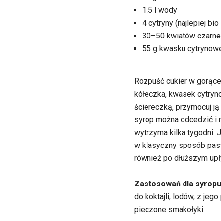
1,5 l wody
4 cytryny (najlepiej b
30–50 kwiatów czarne
55 g kwasku cytrynow
Rozpuść cukier w gorącej
kółeczka, kwasek cytryno
ściereczką, przymocuj ją
syrop można odcedzić i 
wytrzyma kilka tygodni. 
w klasyczny sposób pa
również po dłuższym upł
Zastosowań dla syropu
do koktajli, lodów, z je
pieczone smakołyki.