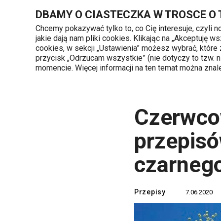
Znajdujesz się na stronie Czerwcowe porady: wypróbuj 5 przepi
DBAMY O CIASTECZKA W TROSCE O
Chcemy pokazywać tylko to, co Cię interesuje, czyli 
jakie dają nam pliki cookies. Klikając na „Akceptuję
720 809 700
cookies, w sekcji „Ustawienia” możesz wybrać, które
Kategorie produktów
Poniedziałek - piąte
przycisk „Odrzucam wszystkie” (nie dotyczy to tzw.
momencie. Więcej informacji na ten temat można zna
Strona główna
TESCOMA blog
Przepis
Czerwco
przepisó
czarneg
Przepisy
7.06.2020