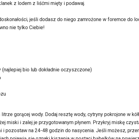
lanek z lodem z liśćmi mięty i podawaj.
oskonałości, jeśli dodasz do niego zamrożone w foremce do lod
no nie tylko Ciebie!
y (najlepiej bio lub dokładnie oczyszczone)
o
bzu
litrze gorącej wody. Dodaj resztę wody, cytryny pokrojone w kół
ej miski i zalej je przygotowanym płynem. Przykryj miskę czys
 i pozostaw na 24-48 godzin do nasycenia. Jeśli możesz, przem
ch pojawią się oznaki kiszenia w postaci bąbelków na powierzch