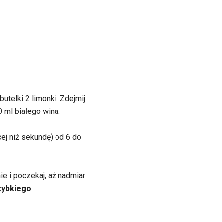
utelki 2 limonki. Zdejmij
 ml białego wina.
cej niż sekundę) od 6 do
e i poczekaj, aż nadmiar
zybkiego