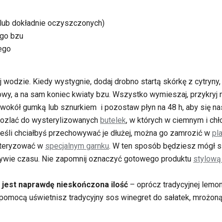
io lub dokładnie oczyszczonych)
go bzu
ego
 wodzie. Kiedy wystygnie, dodaj drobno startą skórkę z cytryny,
wy, a na sam koniec kwiaty bzu. Wszystko wymieszaj, przykryj 
 wokół gumką lub sznurkiem i pozostaw płyn na 48 h, aby się na
rozlać do wysterylizowanych
butelek
, w których w ciemnym i ch
Jeśli chciałbyś przechowywać je dłużej, można go zamrozić w
pl
steryzować w
specjalnym garnku
. W ten sposób będziesz mógł s
ywie czasu. Nie zapomnij oznaczyć gotowego produktu
stylową
 jest naprawdę nieskończona ilość
– oprócz tradycyjnej lem
go pomocą uświetnisz tradycyjny sos winegret do sałatek, mrożon