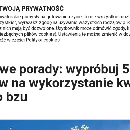
sów na wykorzystanie kwiatów czarnego...
Przejdź do głównej zawartości
Przejdź do wyszukiwania
Przejdź do nawigacji
 TWOJĄ PRYWATNOŚĆ
nowatorskie pomysły na gotowanie i życie. To nie wszystkie możl
 wszystkie”, wyrażasz zgodę na używanie wszystkich rodzajów pli
 z nich mają być dozwolone. Użytkownik może odmówić zgody, kl
k od 8 do 16
 niezbędnych plików cookies). Ustawienia te można zmienić w d
leźć w części
Polityka cookies
.
y
Czerwcowe porady: wypróbuj 5 przepisów na wykorzystanie 
we porady: wypróbuj 5
w na wykorzystanie k
o bzu