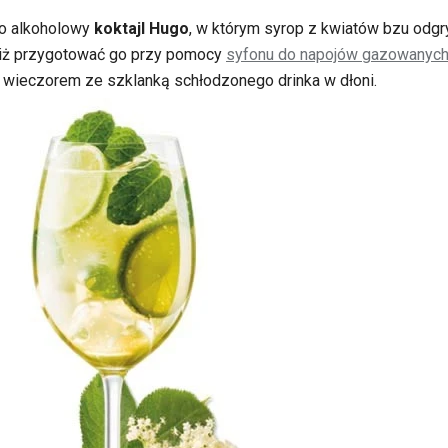
to alkoholowy
koktajl Hugo
, w którym syrop z kwiatów bzu odgr
niż przygotować go przy pomocy
syfonu do napojów gazowanyc
m wieczorem ze szklanką schłodzonego drinka w dłoni.