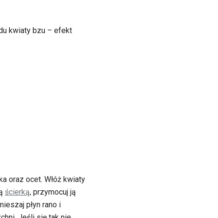
u kwiaty bzu – efekt
ka oraz ocet. Włóż kwiaty
tą
ścierką
, przymocuj ją
ieszaj płyn rano i
ni. Jeśli się tak nie