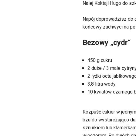
Nalej Koktajl Hugo do szk
Napój doprowadzisz do d
końcowy zachwyci na pew
Bezowy „cydr“
450 g cukru
2 duże / 3 małe cytryn
2 łyżki octu jabłkoweg
3,8 litra wody
10 kwiatów czarnego 
Rozpuść cukier w jednym 
bzu do wystarczająco duż
sznurkiem lub klamerkami
wieczorem. Po dwóch dnia