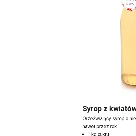
Syrop z kwiató
Orzeźwiający syrop o ni
nawet przez rok
1 kg cukru