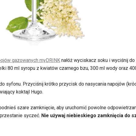
apojów gazowanych myDRINK
nałóż wyciskacz soku i wyciśnij do b
elki 80 ml syropu z kwiatów czarnego bzu, 300 ml wody oraz 400
 do syfonu. Przyciśnij krótko przycisk do nasycania napojów (kró
wiający koktajl Hugo.
 podnieś szare zamknięcie, aby uruchomić powolne odpowietrzani
 przestanie syczeć.
Nie używaj niebieskiego zamknięcia do s