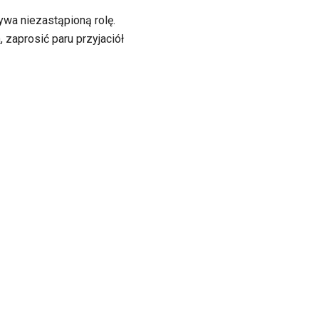
ywa niezastąpioną rolę.
h
, zaprosić paru przyjaciół