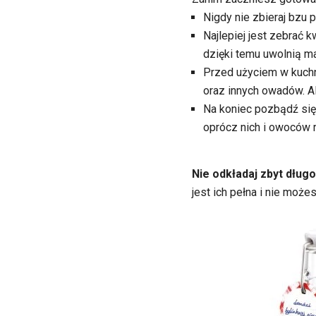
Nigdy nie zbieraj bzu 
Najlepiej jest zebrać 
dzięki temu uwolnią m
Przed użyciem w kuchn
oraz innych owadów. Al
Na koniec pozbądź się j
oprócz nich i owoców r
Nie odkładaj zbyt dług
jest ich pełna i nie może