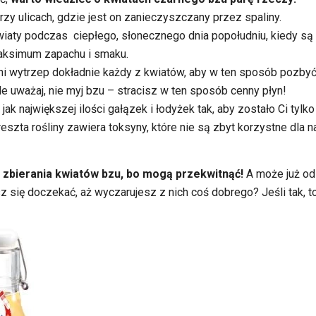
przy ulicach, gdzie jest on zanieczyszczany przez spaliny.
kwiaty podczas ciepłego, słonecznego dnia popołudniu, kiedy są n
aksimum zapachu i smaku.
i wytrzep dokładnie każdy z kwiatów, aby w ten sposób pozby
e uważaj, nie myj bzu – stracisz w ten sposób cenny płyn!
ak największej ilości gałązek i łodyżek tak, aby zostało Ci tylko
eszta rośliny zawiera toksyny, które nie są zbyt korzystne dla 
o zbierania kwiatów bzu, bo mogą przekwitnąć!
A może już od
sz się doczekać, aż wyczarujesz z nich coś dobrego? Jeśli tak, 