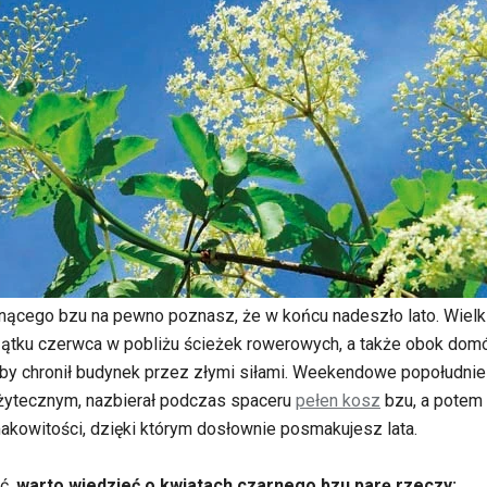
nącego bzu na pewno poznasz, że w końcu nadeszło lato. Wielkie
tku czerwca w pobliżu ścieżek rowerowych, a także obok domó
 aby chronił budynek przez złymi siłami. Weekendowe popołudnie
żytecznym, nazbierał podczas spaceru
pełen kosz
bzu, a potem 
akowitości, dzięki którym dosłownie posmakujesz lata.
ć,
warto wiedzieć o kwiatach czarnego bzu parę rzeczy: