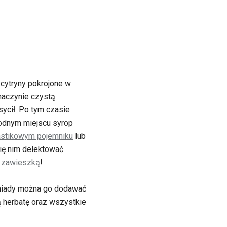
 cytryny pokrojone w
naczynie czystą
sycił. Po tym czasie
łodnym miejscu syrop
astikowym pojemniku
lub
ię nim delektować
 zawieszką
!
oniady można go dodawać
ą herbatę oraz wszystkie