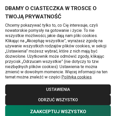
Znajdujesz się na stronie Cyfrowy grill kontaktowy PRESIDENT
0
Przejdź do głównej zawartości
Przejdź do wyszukiwania
Przejdź do nawigacji
MENU
DBAMY O CIASTECZKA W TROSCE O
TWOJĄ PRYWATNOŚĆ
Chcemy pokazywać tylko to, co Cię interesuje, czyli
nowatorskie pomysły na gotowanie i życie. To nie
Grillowanie
wszystkie możliwości, jakie dają nam pliki cookies.
Klikając na „Akceptuję wszystkie”, wyrażasz zgodę na
Cyfrowy grill kontaktowy
używanie wszystkich rodzajów plików cookies, w sekcji
„Ustawienia” możesz wybrać, które z nich mają być
PRESIDENT
dozwolone. Użytkownik może odmówić zgody, klikając
przycisk „Odrzucam wszystkie” (nie dotyczy to tzw.
niezbędnych plików cookies). Ustawienia te można
Darmowa dostawa
zmienić w dowolnym momencie. Więcej informacji na ten
temat można znaleźć w części
Polityka cookies
.
USTAWIENIA
ODRZUĆ WSZYSTKO
ZAAKCEPTUJ WSZYSTKO