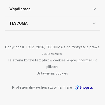
Punkt serwisowy
Pieczenie
Regulamin sklepu internetowego
Współpraca
Bony podarunkowe
Reklamacje i Zwrot towaru
Przytulny dom
Często zadawane pytania
Kariera w TESCOMIE
TESCOMA
Dostawa i sposoby płatności
Odbiór zużytego sprzętu
Affiliate program
Gwarancja i serwis TESCOMA
Kontakt
Krojenie
Polityka cookies
Copyright © 1992–2026, TESCOMA s.r.o. Wszystkie prawa
Mycie i sprzątanie
Graficzne oznaczenie produktów
zastrzeżone.
Ta strona korzysta z plików cookies.
Więcej informacji
o
Polityka prywatności
Czas spędzany na świeżym powietrzu
plikach.
RODO
Ustawienia cookies
Deklaracja dostępności
Profesjonalny e-shop szyty na miarę
O nas
Design