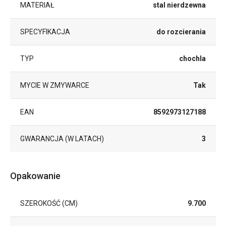
MATERIAŁ
stal nierdzewna
SPECYFIKACJA
do rozcierania
TYP
chochla
MYCIE W ZMYWARCE
Tak
EAN
8592973127188
GWARANCJA (W LATACH)
3
Opakowanie
SZEROKOŚĆ (CM)
9.700