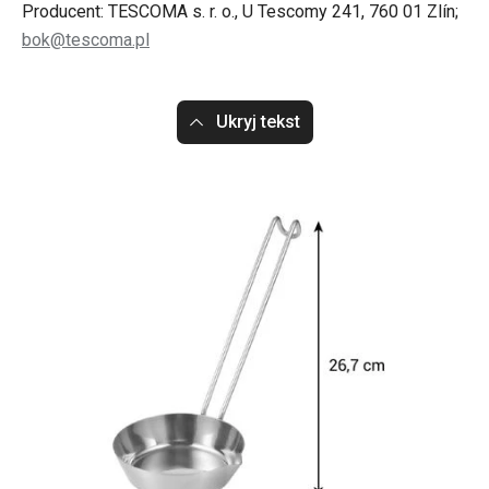
Producent: TESCOMA s. r. o., U Tescomy 241, 760 01 Zlín;
bok@tescoma.pl
Ukryj tekst