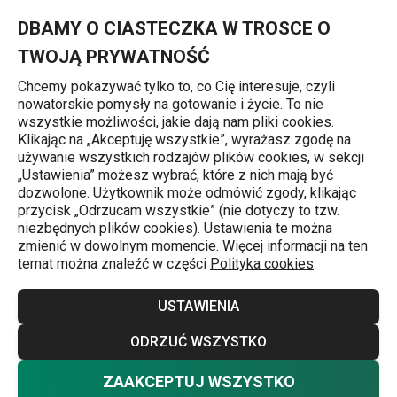
Znajdujesz się na stronie Chochla płaska do rozcierania GrandC
0
Przejdź do głównej zawartości
Przejdź do wyszukiwania
Przejdź do nawigacji
MENU
DBAMY O CIASTECZKA W TROSCE O
TWOJĄ PRYWATNOŚĆ
Chcemy pokazywać tylko to, co Cię interesuje, czyli
nowatorskie pomysły na gotowanie i życie. To nie
Chochle
wszystkie możliwości, jakie dają nam pliki cookies.
Klikając na „Akceptuję wszystkie”, wyrażasz zgodę na
Chochla płaska do rozcierania
używanie wszystkich rodzajów plików cookies, w sekcji
„Ustawienia” możesz wybrać, które z nich mają być
GrandCHEF
dozwolone. Użytkownik może odmówić zgody, klikając
przycisk „Odrzucam wszystkie” (nie dotyczy to tzw.
niezbędnych plików cookies). Ustawienia te można
Nowość
zmienić w dowolnym momencie. Więcej informacji na ten
temat można znaleźć w części
Polityka cookies
.
USTAWIENIA
ODRZUĆ WSZYSTKO
ZAAKCEPTUJ WSZYSTKO