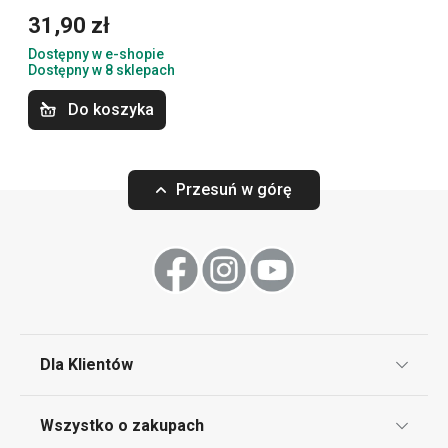
klientów, którzy na pierwszym miejscu stawiają
31,90 zł
profesjonalny design oraz najwyższą jakość w
Dostępny w e-shopie
przystępnej cenie.
Dostępny w 8 sklepach
Do koszyka
Przybory i akcesoria kuchenne
Przesuń w górę
Serwowanie
Gotowanie
Sprzęt elektryczny
Dla Klientów
Napoje
Klub TESCOMA
Wszystko o zakupach