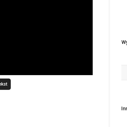
Wy
ekst
In