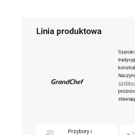
Linia produktowa
Szerok
tradycy
konstru
Naczyni
szybko
próżnio
stawiaj
Przybory i