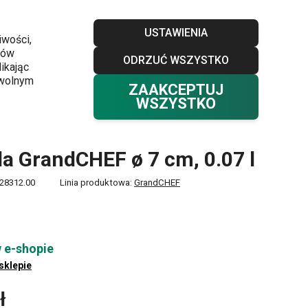
Sklepy
Blog
Klub TESCOMA
Kontakt
USTAWIENIA
iwości,
ków
ODRZUĆ WSZYSTKO
Twój koszyk
0
ikając
Ulubione
Zaloguj się
0,00 zł
owolnym
ZAAKCEPTUJ
WSZYSTKO
a GrandCHEF ø 7 cm, 0.07 l
28312.00
Linia produktowa:
GrandCHEF
 e-shopie
 sklepie
ł