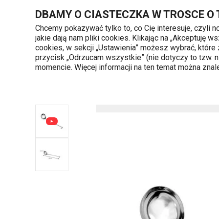
Znajdujesz się na stronie Chochla GrandCHEF ø 7 cm, 0.07 l
DBAMY O CIASTECZKA W TROSCE O
Chcemy pokazywać tylko to, co Cię interesuje, czyli 
jakie dają nam pliki cookies. Klikając na „Akceptuję
720 809 700
cookies, w sekcji „Ustawienia” możesz wybrać, które
Kategorie produktów
Poniedziałek - piąte
przycisk „Odrzucam wszystkie” (nie dotyczy to tzw.
momencie. Więcej informacji na ten temat można zna
Strona główna
Gotowanie
Akcesoria do