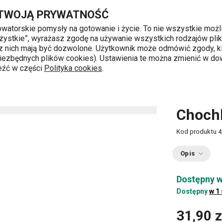
Przejdź do głównej zawartości
Przejdź do wyszukiwania
Przejdź do nawigacji
 TWOJĄ PRYWATNOŚĆ
nowatorskie pomysły na gotowanie i życie. To nie wszystkie możl
 wszystkie”, wyrażasz zgodę na używanie wszystkich rodzajów pli
 z nich mają być dozwolone. Użytkownik może odmówić zgody, kl
k od 8 do 16
 niezbędnych plików cookies). Ustawienia te można zmienić w d
leźć w części
Polityka cookies
.
 gotowania
Chochle
Chochla GrandCHEF ø 7 cm, 0.07 l
Chochl
Kod produktu
4
Opis
Dostępny w
Dostępny
w 1
31,90 z