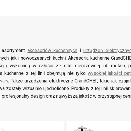
i asortyment
akcesoriów kuchennych
i
urządzeń elektryczny
jnych, jak i nowoczesnych kuchni. Akcesoria kuchenne GrandCHE
kcją wykonaną w całości ze stali nierdzewnej lub metalu, 
a kuchenne z tej linii obejmują nie tylko
wysokiej jakości pat
wary
. Także urządzenia elektryczne GrandCHEF, takie jak czajn
wa zostały wizualnie ujednolicone. Produkty z tej linii skierow
ą profesjonalny design oraz najwyższą jakość w przystępnej ceni