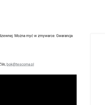
ierdzewnej. Można myć w zmywarce. Gwarancja
lín;
bok@tescoma.pl