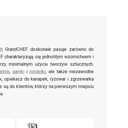
ch
GrandCHEF doskonale pasuje zarówno do
F charakteryzują się jednolitym wzornictwem i
przy minimalnym użyciu tworzyw sztucznych.
elnie
,
garnki
i
rondelki
, ale także niezawodne
ik, opiekacz do kanapek, ryżowar i zgrzewarka
ane są do klientów, którzy na pierwszym miejscu
e.