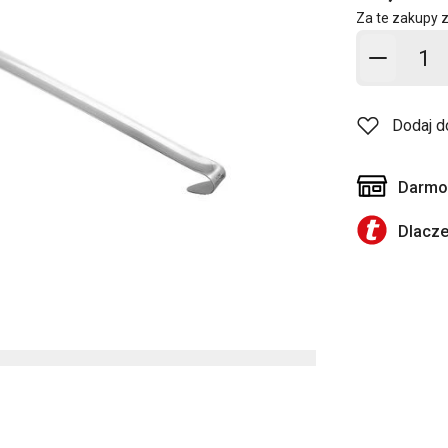
Za te zakupy 
Dodaj d
Dodaj d
Darmow
Dlacz