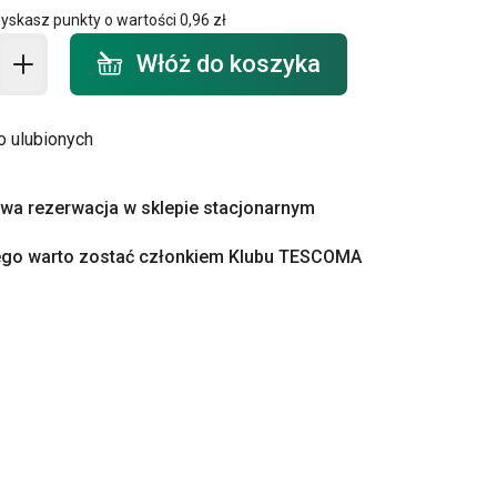
zyskasz punkty o wartości
0,96 zł
o koszyka - ilość
Włóż do koszyka
o ulubionych
a rezerwacja w sklepie stacjonarnym
ego warto zostać członkiem Klubu TESCOMA