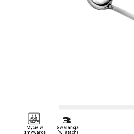
Mycie w
Gwarancja
zmywarce
(w latach)