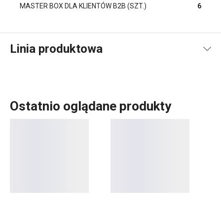
MASTER BOX DLA KLIENTÓW B2B (SZT.)
6
Linia produktowa
Ostatnio oglądane produkty
Mali, niepozorni pomocnicy. To drobne użyteczne produkty
codziennego użytku z oznaczeniem 4FOOD, które
wykorzystasz przede wszystkim do
przechowywania
żywności
. Do tej linii produktów należą na przykład
pojemniki na żywność
,
woreczki do przechowywania
żywności
,
chlebaki
, woreczki i
folie spożywcze
, folia i
woreczki do pakowania próżniowego, elastyczne