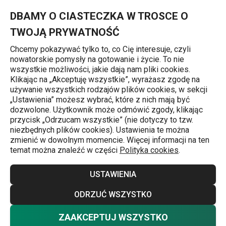
Znajdujesz się na stronie Chlebak 4FOOD 32 cm
0
Przejdź do głównej zawartości
Przejdź do wyszukiwania
Przejdź do nawigacji
MENU
DBAMY O CIASTECZKA W TROSCE O
TWOJĄ PRYWATNOŚĆ
Chcemy pokazywać tylko to, co Cię interesuje, czyli
nowatorskie pomysły na gotowanie i życie. To nie
Chlebaki
wszystkie możliwości, jakie dają nam pliki cookies.
Klikając na „Akceptuję wszystkie”, wyrażasz zgodę na
Chlebak 4FOOD 32 cm
używanie wszystkich rodzajów plików cookies, w sekcji
„Ustawienia” możesz wybrać, które z nich mają być
dozwolone. Użytkownik może odmówić zgody, klikając
przycisk „Odrzucam wszystkie” (nie dotyczy to tzw.
niezbędnych plików cookies). Ustawienia te można
zmienić w dowolnym momencie. Więcej informacji na ten
temat można znaleźć w części
Polityka cookies
.
USTAWIENIA
ODRZUĆ WSZYSTKO
ZAAKCEPTUJ WSZYSTKO