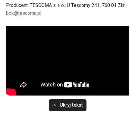
Producent: TESCOMA s. r. o., U Tescomy 241, 760 01 Zlín;
bok@tescoma.pl
Ukryj tekst