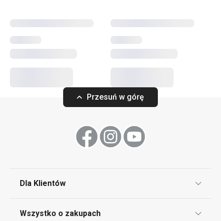
silikonowe wieczka i inne akcesoria kuchenne.
Przybory i akcesoria kuchenne
Przytulny dom
Przesuń w górę
Czas spędzany na świeżym powietrzu
Serwowanie
Napoje
Dla Klientów
Sprzęt elektryczny
Klub TESCOMA
Wszystko o zakupach