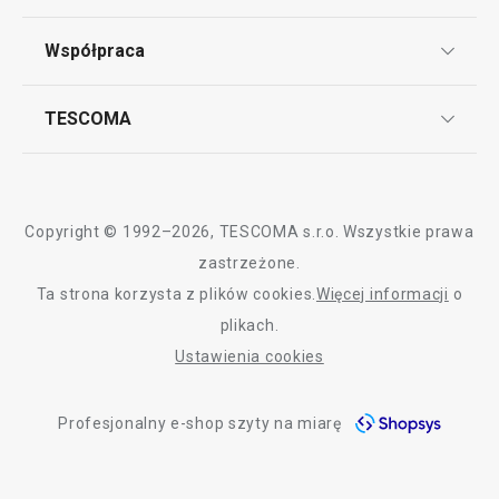
Punkt serwisowy
Gotowanie
Regulamin sklepu internetowego
Współpraca
Bony podarunkowe
Reklamacje i Zwrot towaru
Często zadawane pytania
Kariera w TESCOMIE
TESCOMA
Dostawa i sposoby płatności
Odbiór zużytego sprzętu
Affiliate program
Gwarancja i serwis TESCOMA
Kontakt
Polityka cookies
Copyright © 1992–2026, TESCOMA s.r.o. Wszystkie prawa
Graficzne oznaczenie produktów
zastrzeżone.
Ta strona korzysta z plików cookies.
Więcej informacji
o
Polityka prywatności
plikach.
Nowość
RODO
Ustawienia cookies
Pisak do kuchni 4FOOD
Elastyczne osłon
Deklaracja dostępności
małe
Profesjonalny e-shop szyty na miarę
O nas
12,90 zł
10,90 zł
Design