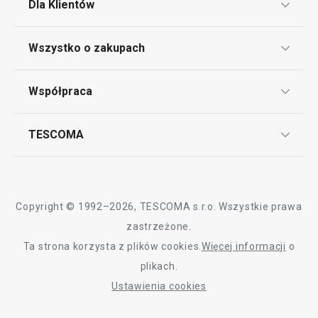
Dla Klientów
Klub TESCOMA
Napoje
Wszystko o zakupach
Punkt serwisowy
Regulamin sklepu internetowego
Współpraca
Bony podarunkowe
Reklamacje i Zwrot towaru
Często zadawane pytania
Kariera w TESCOMIE
TESCOMA
Dostawa i sposoby płatności
Odbiór zużytego sprzętu
Affiliate program
Gwarancja i serwis TESCOMA
Kontakt
Polityka cookies
Copyright © 1992–2026, TESCOMA s.r.o. Wszystkie prawa
Graficzne oznaczenie produktów
zastrzeżone.
Nowość
Darmowa
Ta strona korzysta z plików cookies.
Więcej informacji
o
Polityka prywatności
Foremka na jajko w koszulce
Dwustronna pate
plikach.
PRESTO
ø 26 cm
RODO
Ustawienia cookies
Deklaracja dostępności