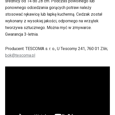
średnicy od 14 do 28 cm. Podczas powolnego lub
ponownego odcedzania gorących potraw należy
stosować rękawicę lub łapkę kuchenną. Cedzak został
wykonany z wysokiej jakości, odpornego na wrzątek
tworzywa sztucznego. Można myć w zmywarce.
Gwarancja 3-letnia.
Producent: TESCOMA s. r. o., U Tescomy 241, 760 01 Zlín;
bok@tescoma.pl