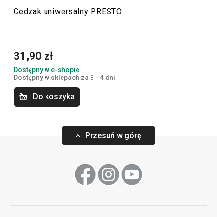
Cedzak uniwersalny PRESTO
Przybory i akcesoria kuchenne
31,90 zł
Gotowanie
Dostępny w e-shopie
Dostępny w sklepach za 3 - 4 dni
Krojenie
Do koszyka
Przytulny dom
Przesuń w górę
Pieczenie
Mycie i sprzątanie
Serwowanie