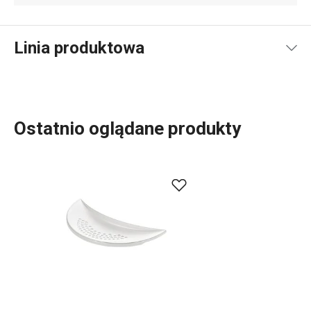
Linia produktowa
Ostatnio oglądane produkty
Do szerokiej linii produktowej PRESTO należą
podstawowe, praktyczne
akcesoria kuchenne
.
Produkujemy je z materiałów wysokiej jakości, a
jednocześnie są przystępne cenowo. W linii PRESTO
znajdziesz
skrobaki
,
otwieracze
,
chochle
,
sita
,
noże
oraz
inne wyposażenie kuchni. Akcesoria kuchenne PRESTO
ułatwią pracę doświadczonym oraz zaczynającym
kucharzom i kucharkom.