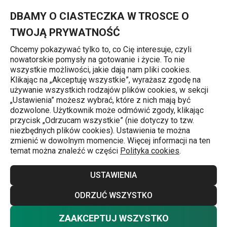
Znajdujesz się na stronie Cedzak uniwersalny PRESTO
0
Przejdź do głównej zawartości
Przejdź do wyszukiwania
Przejdź do nawigacji
MENU
DBAMY O CIASTECZKA W TROSCE O
TWOJĄ PRYWATNOŚĆ
Chcemy pokazywać tylko to, co Cię interesuje, czyli
nowatorskie pomysły na gotowanie i życie. To nie
Cedzaki
wszystkie możliwości, jakie dają nam pliki cookies.
Klikając na „Akceptuję wszystkie”, wyrażasz zgodę na
Cedzak uniwersalny PRESTO
używanie wszystkich rodzajów plików cookies, w sekcji
„Ustawienia” możesz wybrać, które z nich mają być
dozwolone. Użytkownik może odmówić zgody, klikając
przycisk „Odrzucam wszystkie” (nie dotyczy to tzw.
niezbędnych plików cookies). Ustawienia te można
zmienić w dowolnym momencie. Więcej informacji na ten
temat można znaleźć w części
Polityka cookies
.
USTAWIENIA
ODRZUĆ WSZYSTKO
ZAAKCEPTUJ WSZYSTKO