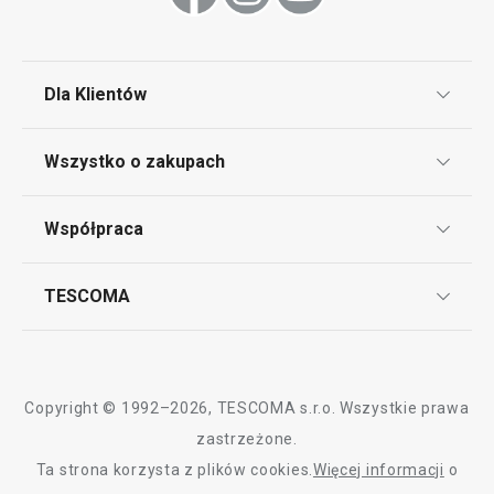
Dla Klientów
Klub TESCOMA
Wszystko o zakupach
Punkt serwisowy
Regulamin sklepu internetowego
Współpraca
Bony podarunkowe
Reklamacje i Zwrot towaru
Często zadawane pytania
Kariera w TESCOMIE
TESCOMA
Dostawa i sposoby płatności
Odbiór zużytego sprzętu
Affiliate program
Gwarancja i serwis TESCOMA
Kontakt
Polityka cookies
Copyright © 1992–2026, TESCOMA s.r.o. Wszystkie prawa
Graficzne oznaczenie produktów
zastrzeżone.
Ta strona korzysta z plików cookies.
Więcej informacji
o
Polityka prywatności