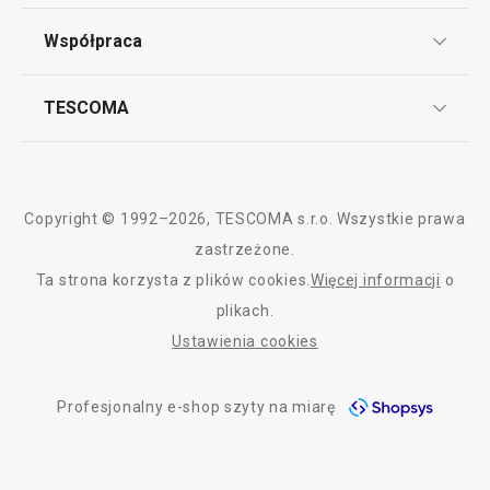
Punkt serwisowy
Regulamin sklepu internetowego
Współpraca
Bony podarunkowe
Reklamacje i Zwrot towaru
Często zadawane pytania
Kariera w TESCOMIE
TESCOMA
Dostawa i sposoby płatności
Odbiór zużytego sprzętu
Affiliate program
Gwarancja i serwis TESCOMA
Kontakt
Polityka cookies
Copyright © 1992–2026, TESCOMA s.r.o. Wszystkie prawa
Graficzne oznaczenie produktów
zastrzeżone.
Ta strona korzysta z plików cookies.
Więcej informacji
o
Polityka prywatności
plikach.
RODO
Ustawienia cookies
Deklaracja dostępności
Profesjonalny e-shop szyty na miarę
O nas
Design