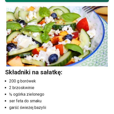
Składniki na sałatkę:
200 g borówek
2 brzoskwinie
½ ogórka zielonego
ser feta do smaku
garść świeżej bazylii