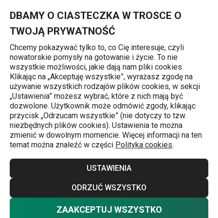
Znajdujesz się na stronie Borówkowo-brzoskwiniowa sałatka z 
0
Przejdź do głównej zawartości
Przejdź do wyszukiwania
Przejdź do nawigacji
MENU
DBAMY O CIASTECZKA W TROSCE O
TWOJĄ PRYWATNOŚĆ
Chcemy pokazywać tylko to, co Cię interesuje, czyli
nowatorskie pomysły na gotowanie i życie. To nie
Przepisy
wszystkie możliwości, jakie dają nam pliki cookies.
Klikając na „Akceptuję wszystkie”, wyrażasz zgodę na
Borówkowo-
używanie wszystkich rodzajów plików cookies, w sekcji
„Ustawienia” możesz wybrać, które z nich mają być
brzoskwiniowa
dozwolone. Użytkownik może odmówić zgody, klikając
przycisk „Odrzucam wszystkie” (nie dotyczy to tzw.
niezbędnych plików cookies). Ustawienia te można
sałatka z serem
zmienić w dowolnym momencie. Więcej informacji na ten
temat można znaleźć w części
Polityka cookies
.
feta
USTAWIENIA
Przepisy
5.08.2024
ODRZUĆ WSZYSTKO
ZAAKCEPTUJ WSZYSTKO