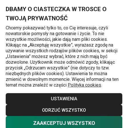
Znajdujesz się na stronie Black Friday w TESCOMA - 20% zniżka
0
Przejdź do głównej zawartości
Przejdź do wyszukiwania
Przejdź do nawigacji
MENU
DBAMY O CIASTECZKA W TROSCE O
TWOJĄ PRYWATNOŚĆ
Chcemy pokazywać tylko to, co Cię interesuje, czyli
nowatorskie pomysły na gotowanie i życie. To nie
Strona główna
wszystkie możliwości, jakie dają nam pliki cookies.
Klikając na „Akceptuję wszystkie”, wyrażasz zgodę na
Black Friday w
używanie wszystkich rodzajów plików cookies, w sekcji
„Ustawienia” możesz wybrać, które z nich mają być
TESCOMA - 20%
dozwolone. Użytkownik może odmówić zgody, klikając
przycisk „Odrzucam wszystkie” (nie dotyczy to tzw.
niezbędnych plików cookies). Ustawienia te można
zniżka na
zmienić w dowolnym momencie. Więcej informacji na ten
temat można znaleźć w części
Polityka cookies
.
wszystko* tylko w
USTAWIENIA
piątek!
ODRZUĆ WSZYSTKO
ZAAKCEPTUJ WSZYSTKO