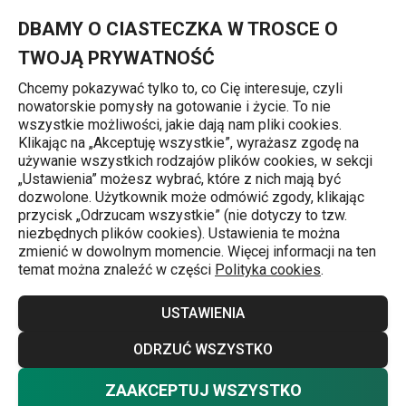
Znajdujesz się na stronie Bezglutenowe pieczone donaty
0
Przejdź do głównej zawartości
Przejdź do wyszukiwania
Przejdź do nawigacji
MENU
DBAMY O CIASTECZKA W TROSCE O
TWOJĄ PRYWATNOŚĆ
Chcemy pokazywać tylko to, co Cię interesuje, czyli
nowatorskie pomysły na gotowanie i życie. To nie
Przepisy
wszystkie możliwości, jakie dają nam pliki cookies.
Klikając na „Akceptuję wszystkie”, wyrażasz zgodę na
Bezglutenowe
używanie wszystkich rodzajów plików cookies, w sekcji
„Ustawienia” możesz wybrać, które z nich mają być
pieczone donaty
dozwolone. Użytkownik może odmówić zgody, klikając
przycisk „Odrzucam wszystkie” (nie dotyczy to tzw.
niezbędnych plików cookies). Ustawienia te można
zmienić w dowolnym momencie. Więcej informacji na ten
Przepisy
18.04.2024
temat można znaleźć w części
Polityka cookies
.
USTAWIENIA
ODRZUĆ WSZYSTKO
ZAAKCEPTUJ WSZYSTKO