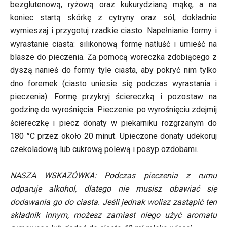
bezglutenową, ryżową oraz kukurydzianą mąkę, a na
koniec startą skórkę z cytryny oraz sól, dokładnie
wymieszaj i przygotuj rzadkie ciasto. Napełnianie formy i
wyrastanie ciasta: silikonową formę natłuść i umieść na
blasze do pieczenia. Za pomocą woreczka zdobiącego z
dyszą nanieś do formy tyle ciasta, aby pokryć nim tylko
dno foremek (ciasto uniesie się podczas wyrastania i
pieczenia). Formę przykryj ściereczką i pozostaw na
godzinę do wyrośnięcia. Pieczenie: po wyrośnięciu zdejmij
ściereczkę i piecz donaty w piekarniku rozgrzanym do
180 °C przez około 20 minut. Upieczone donaty udekoruj
czekoladową lub cukrową polewą i posyp ozdobami.
NASZA WSKAZÓWKA: Podczas pieczenia z rumu
odparuje alkohol, dlatego nie musisz obawiać się
dodawania go do ciasta. Jeśli jednak wolisz zastąpić ten
składnik innym, możesz zamiast niego użyć aromatu