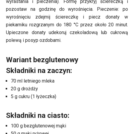
wyrastania i pieczenia). Formę przykryj ściereczką i
pozostaw na godzinę do wyrośnięcia. Pieczenie: po
wyrośnięciu zdejmij ściereczkę i piecz donaty w
piekarniku rozgrzanym do 180 °C przez około 20 minut.
Upieczone donaty udekoruj czekoladową lub cukrową
polewą i posyp ozdobami.
Wariant bezglutenowy
Składniki na zaczyn:
70 ml letniego mleka
20 g drożdży
5 g cukru (1 łyżeczka)
Składniki na ciasto:
100 g bezglutenowej mąki
50 g mąki ryżowej