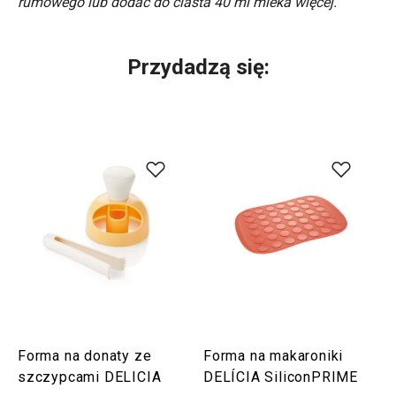
rumowego lub dodać do ciasta 40 ml mleka więcej.
Przydadzą się:
Forma na donaty ze
Forma na makaroniki
szczypcami DELICIA
DELÍCIA SiliconPRIME