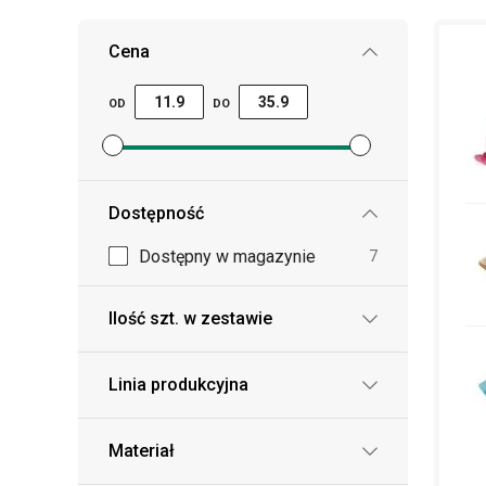
Cena
OD
DO
Ustaw filtr ceny minimalnej
Ustaw filtr ceny maksymalnej
Dostępność
Dostępny w magazynie
7
Ilość szt. w zestawie
Linia produkcyjna
Materiał