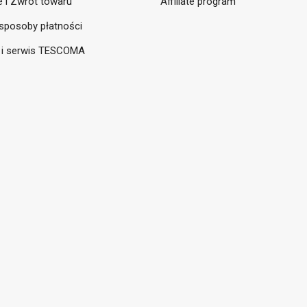
 i Zwrot towaru
Affiliate program
sposoby płatności
 i serwis TESCOMA