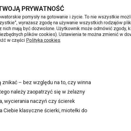
ń 🍽️
Przejdź do głównej zawartości
Przejdź do wyszukiwania
Przejdź do nawigacji
 TWOJĄ PRYWATNOŚĆ
nowatorskie pomysły na gotowanie i życie. To nie wszystkie możl
 wszystkie”, wyrażasz zgodę na używanie wszystkich rodzajów pli
 z nich mają być dozwolone. Użytkownik może odmówić zgody, kl
k od 8 do 16
 niezbędnych plików cookies). Ustawienia te można zmienić w d
leźć w części
Polityka cookies
.
i
ią znikać – bez względu na to, czy winna
atego należy zaopatrzyć się w żelazny
, wycierania naczyń czy ścierek
 Ciebie klasyczne ścierki, miotełki do
jeszcze
gąbek do mycia naczyń
,
sitek do
 dom w czystości przez cały rok!