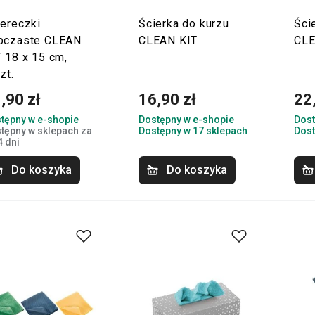
iereczki
Ścierka do kurzu
Ści
bczaste CLEAN
CLEAN KIT
CLE
T 18 x 15 cm,
zt.
,90 zł
16,90 zł
22
tępny w e-shopie
Dostępny w e-shopie
Dost
tępny w sklepach za
Dostępny w 17 sklepach
Dost
4 dni
Do koszyka
Do koszyka