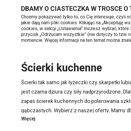
Znajdujesz się na stronie Kuchenne ściereczki nie tylko do naczy
DBAMY O CIASTECZKA W TROSCE O
Chcemy pokazywać tylko to, co Cię interesuje, czyli 
jakie dają nam pliki cookies. Klikając na „Akceptuję
720 809 700
cookies, w sekcji „Ustawienia” możesz wybrać, które
Kategorie produktów
Poniedziałek - piąte
przycisk „Odrzucam wszystkie” (nie dotyczy to tzw.
momencie. Więcej informacji na ten temat można zna
Strona główna
Mycie i sprzątanie
Ścierk
Ścierki kuchenne
Ścierki tak samo jak łyżeczki czy skarpetki lub
jest czarna dziura czy siły nadprzyrodzone. Dl
zapas ścierek kuchennych do polerowania szkła
gąbczastych. Wybierz z naszej oferty. Mamy dla
Więcej
kurzu i ścierki gąbczaste. Nie zapomnij kupić 
zlewu
i
innych pomocników
, aby utrzymać swój