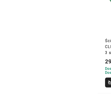
Śc
CL
3 s
29
Dos
Dos