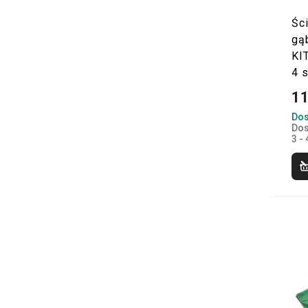
Śc
gą
KI
4 s
11
Dos
Dos
3 - 