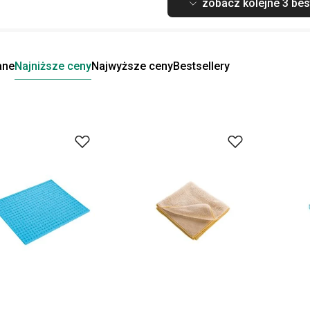
zobacz kolejne 3 bes
ane
Najniższe ceny
Najwyższe ceny
Bestsellery