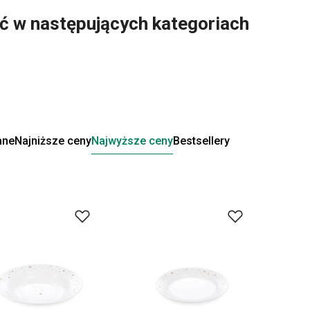
eźć w następujących kategoriach
ane
Najniższe ceny
Najwyższe ceny
Bestsellery