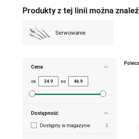
Produkty z tej linii można znal
Serwowanie
Polec
Cena
OD
DO
Ustaw filtr ceny minimalnej
Ustaw filtr ceny maksymalnej
Dostępność
Dostępny w magazynie
2