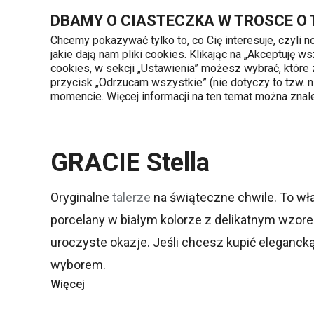
Znajdujesz się na stronie GRACIE Stella
DBAMY O CIASTECZKA W TROSCE O
Chcemy pokazywać tylko to, co Cię interesuje, czyli 
jakie dają nam pliki cookies. Klikając na „Akceptuję
720 809 700
cookies, w sekcji „Ustawienia” możesz wybrać, które
Kategorie produktów
Poniedziałek - piąte
przycisk „Odrzucam wszystkie” (nie dotyczy to tzw.
momencie. Więcej informacji na ten temat można zna
Strona główna
Przegląd linii produktowych
GRACIE Stella
Oryginalne
talerze
na świąteczne chwile. To wła
porcelany w białym kolorze z delikatnym wzore
uroczyste okazje. Jeśli chcesz kupić elegancką
wyborem.
Więcej