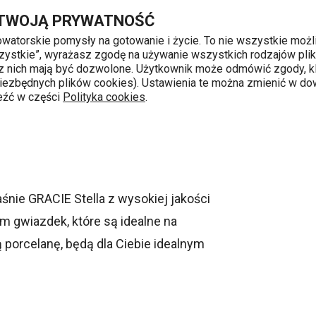
Przejdź do głównej zawartości
Przejdź do wyszukiwania
Przejdź do nawigacji
 TWOJĄ PRYWATNOŚĆ
nowatorskie pomysły na gotowanie i życie. To nie wszystkie możl
 wszystkie”, wyrażasz zgodę na używanie wszystkich rodzajów pli
 z nich mają być dozwolone. Użytkownik może odmówić zgody, kl
k od 8 do 16
 niezbędnych plików cookies). Ustawienia te można zmienić w d
leźć w części
Polityka cookies
.
GRACIE Stella
śnie GRACIE Stella z wysokiej jakości
m gwiazdek, które są idealne na
 porcelanę, będą dla Ciebie idealnym